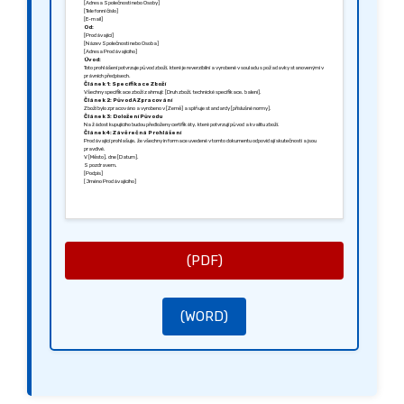
[Adresa Společnosti nebo Osoby]
[Telefonní číslo]
[E-mail]
Od:
[Prodávající]
[Název Společnosti nebo Osoba]
[Adresa Prodávajícího]
Úvod:
Toto prohlášení potvrzuje původ zboží, které je reverzibilní a vyrobené v souladu s požadavky stanovenými v
právních předpisech.
Článek 1: Specifikace Zboží
Všechny specifikace zboží zahrnují: [Druh zboží, technické specifikace, balení].
Článek 2: Původ A Zpracování
Zboží bylo zpracováno a vyrobeno v [Země] a splňuje standardy [příslušné normy].
Článek 3: Doložení Původu
Na žádost kupujícího budou předloženy certifikáty, které potvrzují původ a kvalitu zboží.
Článek 4: Závěrečná Prohlášení
Prodávající prohlašuje, že všechny informace uvedené v tomto dokumentu odpovídají skutečnosti a jsou
pravdivé.
V [Město], dne [Datum].
S pozdravem,
[Podpis]
[Jméno Prodávajícího]
(PDF)
(WORD)