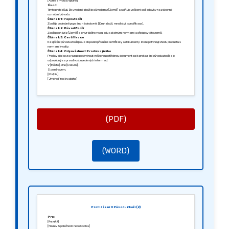
[Adresa Prodávajícího]
Úvod:
Tímto prohlašuji, že uvedené zboží je původem z [Země] a splňuje veškeré požadavky na zákonné
označení původu.
Článek 1: Popis Zboží
Zboží je podrobně popsáno následovně: [Druh zboží, množství, specifikace].
Článek 2: Původ Zboží
Zboží pochází z [Země] a je vyráběno v souladu s platnými normami a předpisy této země.
Článek 3: Certifikace
K zajištění původu zboží jsou k dispozici příslušné certifikáty a dokumenty, které potvrzují shodu produktu s
normami kvality.
Článek 4: Odpovědnost Prodávajícího
Prodávající se zavazuje poskytnout veškerou potřebnou dokumentaci k prokázání původu zboží a je
odpovědný za pravdivost uvedených informací.
V [Město], dne [Datum].
S pozdravem,
[Podpis]
[Jméno Prodávajícího]
(PDF)
(WORD)
Prohlášení O Původu Zboží (2)
Pro:
[Kupující]
[Název Společnosti nebo Osoba]