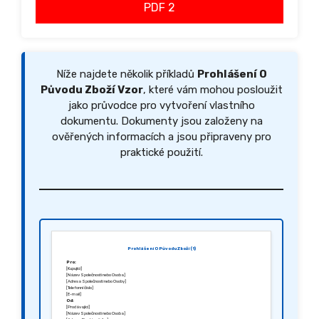
PDF 2
Níže najdete několik příkladů
Prohlášení O
Původu Zboží Vzor
, které vám mohou posloužit
jako průvodce pro vytvoření vlastního
dokumentu. Dokumenty jsou založeny na
ověřených informacích a jsou připraveny pro
praktické použití.
Prohlášení O Původu Zboží (1)
Pro:
[Kupující]
[Název Společnosti nebo Osoba]
[Adresa Společnosti nebo Osoby]
[Telefonní číslo]
[E-mail]
Od:
[Prodávající]
[Název Společnosti nebo Osoba]