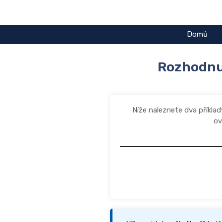
Přeskočit
na
obsah
Domů
Rozhodnut
Níže naleznete dva příkla
ov