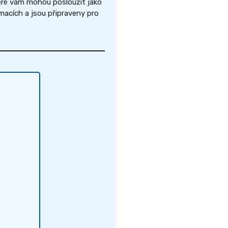
eré vám mohou posloužit jako
acích a jsou připraveny pro