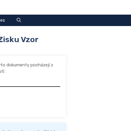
ies
Zisku Vzor
yto dokumenty pocházejí z
tí: