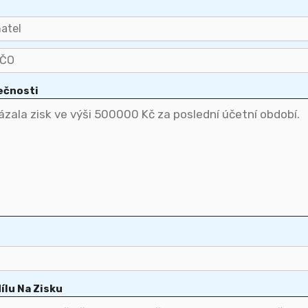
ečnosti
ílu Na Zisku