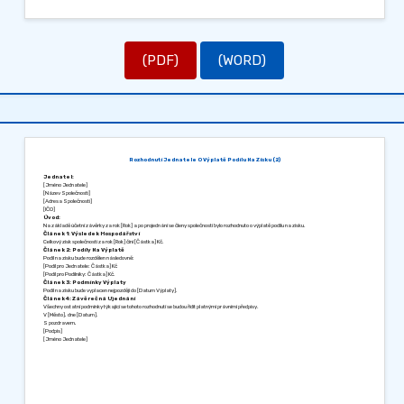
(PDF)
(WORD)
Rozhodnutí Jednatele O Výplatě Podílu Na Zisku (2)
Jednatel:
[Jméno Jednatele]
[Název Společnosti]
[Adresa Společnosti]
[IČO]
Úvod:
Na základě účetní závěrky za rok [Rok] a po projednání se členy společnosti bylo rozhodnuto o výplatě podílu na zisku.
Článek 1: Výsledek Hospodářství
Celkový zisk společnosti za rok [Rok] činí [Částka] Kč.
Článek 2: Podíly Na Výplatě
Podíl na zisku bude rozdělen následovně:
[Podíl pro Jednatele: Částka] Kč
[Podíl pro Podílníky: Částka] Kč.
Článek 3: Podmínky Výplaty
Podíl na zisku bude vyplacen nejpozději do [Datum Výplaty].
Článek 4: Závěrečná Ujednání
Všechny ostatní podmínky týkající se tohoto rozhodnutí se budou řídit platnými právními předpisy.
V [Město], dne [Datum].
S pozdravem,
[Podpis]
[Jméno Jednatele]