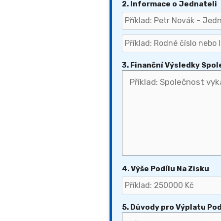
2. Informace o Jednateli
3. Finanční Výsledky Spol
4. Výše Podílu Na Zisku
5. Důvody pro Výplatu Pod