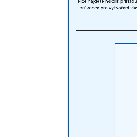
Níže najdete několik příklad
průvodce pro vytvoření vl