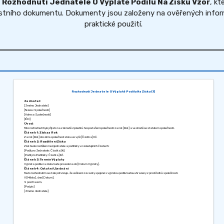
ů
Rozhodnutí Jednatele O Výplatě Podílu Na Zisku Vzor
, kt
astního dokumentu. Dokumenty jsou založeny na ověřených inform
praktické použití.
Rozhodnutí Jednatele O Výplatě Podílu Na Zisku (1)
Jednatel:
[Jméno Jednatele]
[Název Společnosti]
[Adresa Společnosti]
[IČO]
Úvod:
Toto rozhodnutí bylo přijato na základě výsledků hospodaření společnosti za rok [Rok] a ve shodě se statutem společnosti.
Článek 1: Zisk za Rok
Za rok [Rok] dosáhla společnost zisku ve výši [Částka] Kč.
Článek 2: Rozdělení Zisku
Zisk bude rozdělen mezi jednatele a podílníky v následujících částech:
[Podíl pro Jednatele: Částka] Kč
[Podíl pro Podílníky: Částka] Kč.
Článek 3: Termín Výplaty
Výplata podílu na zisku bude provedena do [Datum Výplaty].
Článek 4: Ostatní Ujednání
Touto rozhodnutím se dále potvrzuje, že veškeré závazky spojené s výplatou podílu budou uhrazeny z prostředků společnosti.
V [Město], dne [Datum].
S pozdravem,
[Podpis]
[Jméno Jednatele]