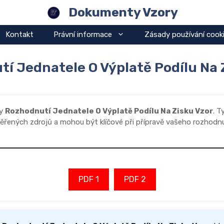
Dokumenty Vzory
Kontakt
Právní informace
Zásady používání cook
í Jednatele O Výplatě Podílu Na 
dy
Rozhodnutí Jednatele O Výplatě Podílu Na Zisku Vzor
. T
ěřených zdrojů a mohou být klíčové při přípravě vašeho rozhodnu
PDF 1
PDF 2