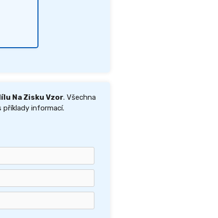
lu Na Zisku Vzor
. Všechna
 příklady informací.