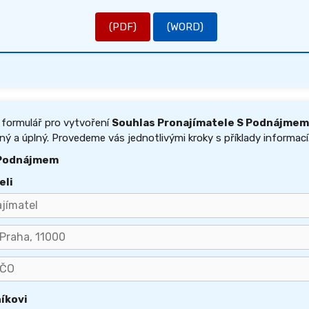
(PDF)
(WORD)
 formulář pro vytvoření
Souhlas Pronajímatele S Podnájmem
ný a úplný. Provedeme vás jednotlivými kroky s příklady informací
 Podnájmem
eli
íkovi