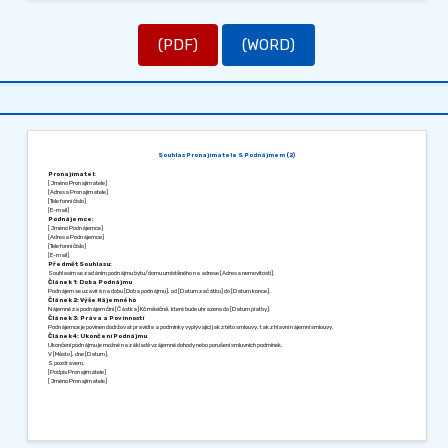
(PDF)
(WORD)
Souhlas Pronajímatele S Podnájmem (2)
Pronajímatel:
[Jméno Pronajímatele]
[Adresa Pronajímatele]
[Telefonní číslo]
[E-mail]
Podnájemce:
[Jméno Podnájemce]
[Adresa Podnájemce]
[Telefonní číslo]
[E-mail]
Předmět Souhlasu:
Souhlasím se zadáním podnájmu bytu/domu umístěného na adrese [Adresa nemovitosti].
Článek 1: Doba Podnájmu
Podnájem se uzavírá na dobu [Doba podnájmu], od [Datum začátku] do [Datum konce].
Článek 2: Výše Nájemného
Nájemné za podnájem činí [Částka] Kč měsíčně, které bude uhrazeno do [Datum platby].
Článek 3: Práva a Povinnosti
Podnájemce je povinen dodržovat pravidla a podmínky vyplývající jak z této smlouvy, tak z hlavní nájemní smlouvy.
Článek 4: Ukončení Podnájmu
Ukončení podnájmu je možné na základě vzájemné dohody nebo porušení smluvních podmínek.
V [Město], dne [Datum].
S pozdravem,
[Podpis Pronajímatele]
[Jméno Pronajímatele]