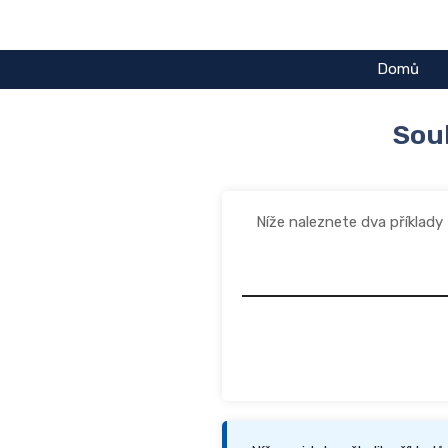
Přeskočit
na
obsah
Domů
Sou
Níže naleznete dva příklady