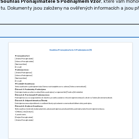
ů
Souhlas Pronajímatele S Podnájmem Vzor
, které vám moho
u. Dokumenty jsou založeny na ověřených informacích a jsou přip
Souhlas Pronajímatele S Podnájmem (1)
Pronajímatel:
[Jméno Pronajímatele]
[Adresa Pronajímatele]
[Telefonní číslo]
[E-mail]
Podnájemce:
[Jméno Podnájemce]
[Adresa Podnájemce]
[Telefonní číslo]
[E-mail]
Předmět Souhlasu:
Tímto souhlasím s podnájmem bytu/domu nacházejícího se na adrese [Adresa nemovitosti].
Článek 1: Podmínky Podnájmu
Podnájem bude uzavřen na dobu [Doba podnájmu] a nájemné činí [Částka] Kč měsíčně.
Článek 2: Povinnosti Podnájemce
Podnájemce se zavazuje dodržovat všechna pravidla uvedená v hlavní nájemní smlouvě a dbát na řádné užívání nemovitosti.
Článek 3: Odpovědnost za Škody
Podnájemce nese odpovědnost za veškeré škody způsobené na nemovitosti během doby podnájmu.
Článek 4: Zrušení Souhlasu
Tento souhlas může být zrušen písemně, pokud podnájemce poruší podmínky podnájmu nebo hlavní nájemní smlouvy.
V [Město], dne [Datum].
S pozdravem,
[Podpis Pronajímatele]
[Jméno Pronajímatele]