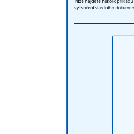
Níže najdete několik příklad
vytvoření vlastního dokument